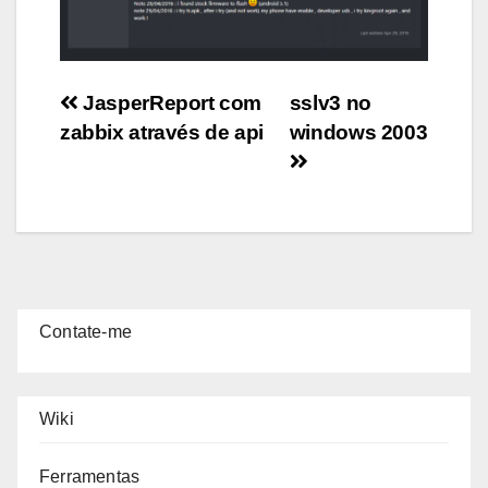
Post
JasperReport com
sslv3 no
zabbix através de api
windows 2003
navigation
Contate-me
Wiki
Ferramentas