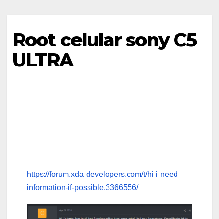
Root celular sony C5
ULTRA
Passeando no google encontrei o meu próprio
procedimento que disponibilizei no XDA de
como habilitar o root no meu antigo celular
(Sony C5 ultra dual (e5563) (android 5.1)) :
https://forum.xda-developers.com/t/hi-i-need-
information-if-possible.3366556/