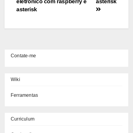
eletrônico com raspberry e
asterisk
navigation
asterisk
Contate-me
Wiki
Ferramentas
Curriculum