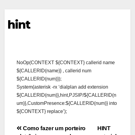
hint
NoOp(CONTEXT ${CONTEXT} callerid name
${CALLERID(name)} , callerid num
${CALLERID(num)});
System(asterisk -rx ‘dialplan add extension
${CALLERID(num)},hint,PJSIP/${CALLERID(n
um)},CustomPresence:${CALLERID(num)} into
${CONTEXT} replace’);
Post
Como fazer um porteiro
HINT